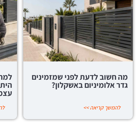
למה לשלם למתקין? כל
איך 
היתרונות של גידור להרכבה
"עש
עצמית
להמשך קריאה >>
לה