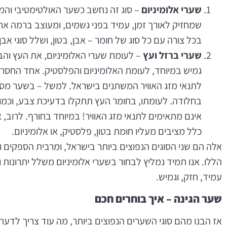
שערי אלומיניום
– סוג זה נחשב כשער האולטימטיבי וה
שמחזיק לאורך זמן, עמיד בפני גשמים, ומעוצב ברמה אח
בכל צורה עם כל סוג של חומר – אבן, בטון, ושלל סוגי אבן
שערי ברזל ועץ
– לעומת שערי האלומיניום, את העץ והב
גמיש במיוחד, לעומת האלומיניום והפלסטיק. אחד החסרו
לתנאי מזג האוויר המשתנים בישראל. למשל – בשער מסו
בחלודה. לעומתו, בחומר העץ תתקלו בדעיכת צבע, וכמובן
אינם מתאימים לתנאי מזג האוויר! במיוחד בחורף. לרוב,
כלל מציבים מעליו חומת בטון, פלסטיק, או אלומיניום.
אלה הם שני הסוגים הנפוצים ביותר בישראל, ומרבית הספקים
הללו. אנו תמיד נמליץ לבחור בשערי אלומיניום משלל יתרונות ו
עמיד, חזק, וגמיש.
שער הגינה – איך בוחרים חכם
אז הבנו מהם סוגי השערים הנפוצים ביותר, מה עוד צריך לדעת?