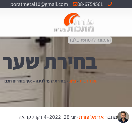
poratmetal10@gmail.com
08-6754561
התמונה להמחשה בלבד
בחירת שער ל
עמוד הבית
»
בלוג
»
בחירת שער לגינה – איך בוחרים חכם
מחבר
אריאל פורת
•
יוני 28, 2022
•
4 דקות קריאה