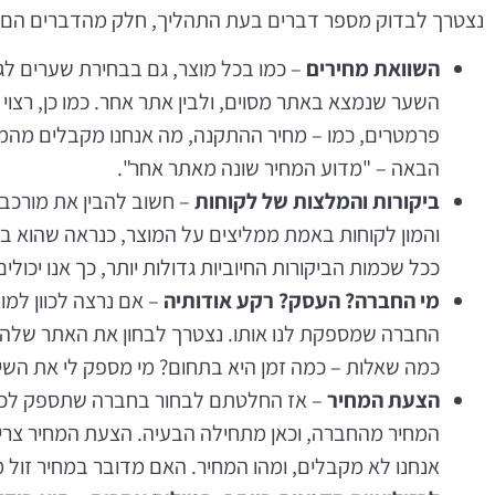
נצטרך לבדוק מספר דברים בעת התהליך, חלק מהדברים הם כ
השוואת מחירים
– כמו בכל מוצר, גם בבחירת שערים לגי
השער שנמצא באתר מסוים, ולבין אתר אחר. כמו כן, רצ
פרמטרים, כמו – מחיר ההתקנה, מה אנחנו מקבלים מהמוצ
הבאה – "מדוע המחיר שונה מאתר אחר".
ביקורות והמלצות של לקוחות
– חשוב להבין את מורכבו
והמון לקוחות באמת ממליצים על המוצר, כנראה שהוא בא
ככל שכמות הביקורות החיוביות גדולות יותר, כך אנו יכול
מי החברה?
העסק? רקע אודותיה
– אם נרצה לכוון למו
החברה שמספקת לנו אותו. נצטרך לבחון את האתר שלה, 
כמה שאלות – כמה זמן היא בתחום? מי מספק לי את השיר
הצעת המחיר
– אז החלטתם לבחור בחברה שתספק לכם
המחיר מהחברה, וכאן מתחילה הבעיה. הצעת המחיר צריכ
אנחנו לא מקבלים, ומהו המחיר. האם מדובר במחיר זול מי