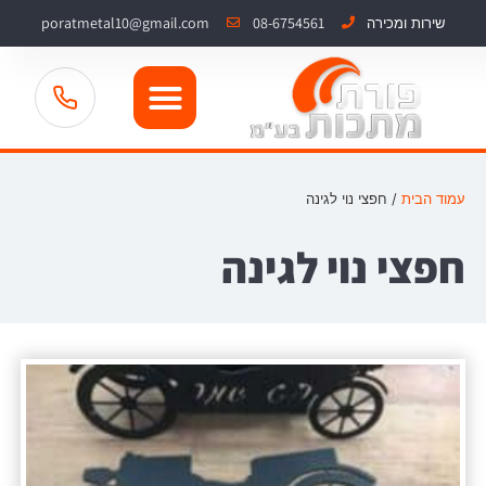
poratmetal10@gmail.com
08-6754561
שירות ומכירה
עמוד הבית
/ חפצי נוי לגינה
חפצי נוי לגינה