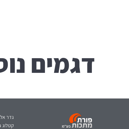
דגמים נוס
גדר אלו
קטלוג ג