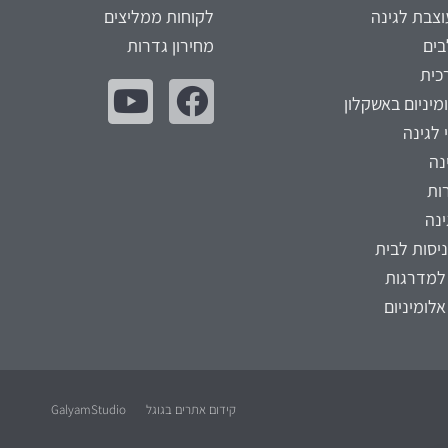
צבת לגינה
לקוחות ממליצים
בים
מחירון גדרות
כית
מיניום באשקלון
 לגינה
נה
ות
נה
ניסות לבית
למדרגות
אלומיניום
קידום אתרים בגוגל
GalyamStudio