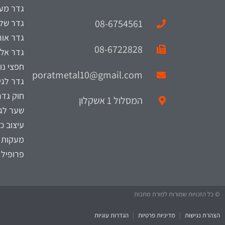
גדר מעו
08-6754561
גדר של
גדר אור
08-6722828
גדר אלו
חפצי נוי
poratmetal10@gmail.com
גדר לגי
חוק גדר
המסלול 1 אשקלון
שער לגי
עיצוב כ
מעקות 
פרופיל 
© כל הזכויות שמורות לפורת מתכות
הצהרת נגישות
|
מדיניות פרטיות
|
הגדרות עוגיות