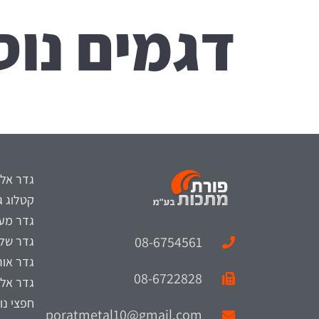
דגמים נוס
גדר אלו
קטלוג ג
גדר מעו
08-6754561
גדר של
גדר אור
08-6722828
גדר אלו
חפצי נוי
poratmetal10@gmail.com