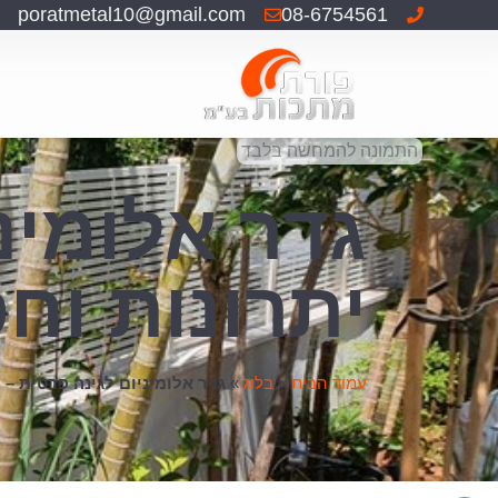
poratmetal10@gmail.com
08-6754561
התמונה להמחשה בלבד
גדר אלומינ
יתרונות וח
עמוד הבית
»
בלוג
»
גדר אלומיניום לגינה פרטית – 